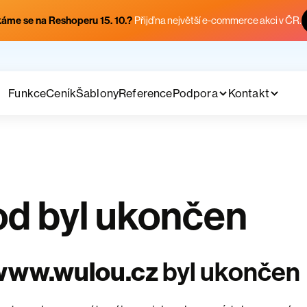
áme se na Reshoperu 15. 10.?
Přijď na největší e-commerce akci v ČR.
Funkce
Ceník
Šablony
Reference
Podpora
Kontakt
d byl ukončen
www.wulou.cz
byl ukončen