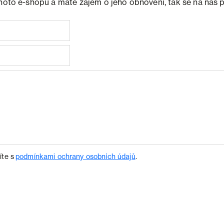
ohoto e-shopu a máte zájem o jeho obnovení, tak se na nás 
íte s
podmínkami ochrany osobních údajů
.