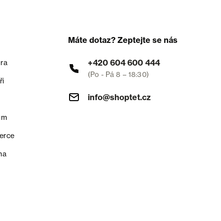
Máte dotaz? Zeptejte se nás
+420 604 600 444
ra
(Po - Pá 8 – 18:30)
ři
info@shoptet.cz
um
erce
na