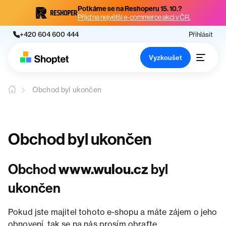
Potkáme se na Reshoperu 15. 10.?
Přijď na největší e-commerce akci v ČR.
+420 604 600 444
Přihlásit
Vyzkoušet
Obchod byl ukončen
Obchod byl ukončen
Obchod
www.wulou.cz
byl
ukončen
Pokud jste majitel tohoto e-shopu a máte zájem o jeho
obnovení, tak se na nás prosím obraťte.