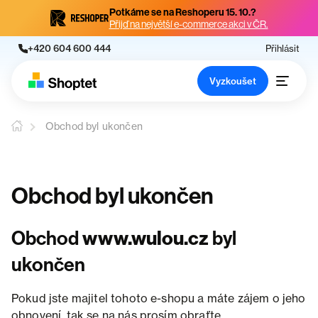
Potkáme se na Reshoperu 15. 10.?
Přijď na největší e-commerce akci v ČR.
+420 604 600 444
Přihlásit
Vyzkoušet
Obchod byl ukončen
Obchod byl ukončen
Obchod
www.wulou.cz
byl
ukončen
Pokud jste majitel tohoto e-shopu a máte zájem o jeho
obnovení, tak se na nás prosím obraťte.