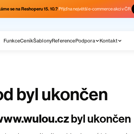
áme se na Reshoperu 15. 10.?
Přijď na největší e-commerce akci v ČR.
Funkce
Ceník
Šablony
Reference
Podpora
Kontakt
d byl ukončen
www.wulou.cz
byl ukončen