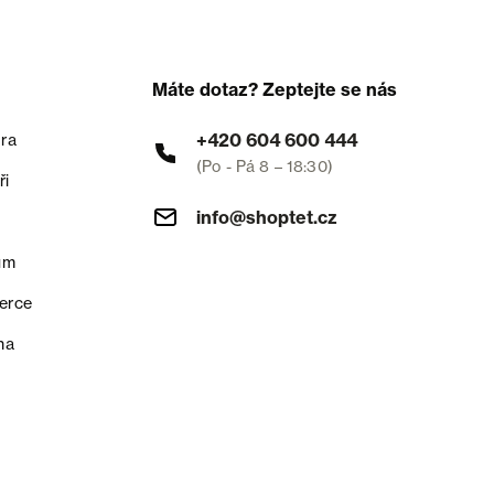
Máte dotaz? Zeptejte se nás
+420 604 600 444
ra
(Po - Pá 8 – 18:30)
ři
info@shoptet.cz
um
erce
na