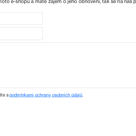
ohoto e-shopu a máte zájem o jeho obnovení, tak se na nás 
íte s
podmínkami ochrany osobních údajů
.