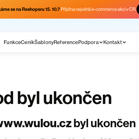
áme se na Reshoperu 15. 10.?
Přijď na největší e-commerce akci v ČR.
Funkce
Ceník
Šablony
Reference
Podpora
Kontakt
d byl ukončen
www.wulou.cz
byl ukončen