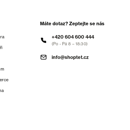
Máte dotaz? Zeptejte se nás
+420 604 600 444
ra
(Po - Pá 8 – 18:30)
ři
info@shoptet.cz
um
erce
na