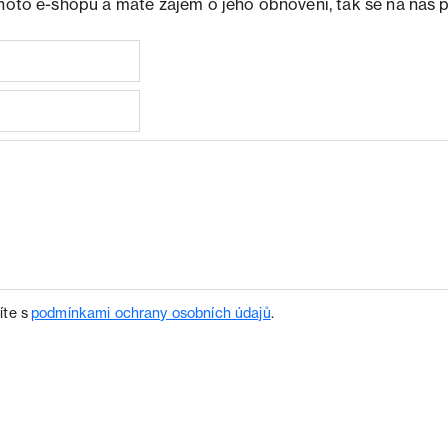
ohoto e-shopu a máte zájem o jeho obnovení, tak se na nás 
íte s
podmínkami ochrany osobních údajů
.