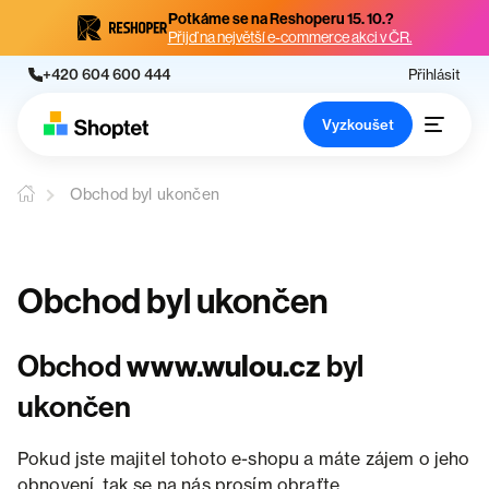
Potkáme se na Reshoperu 15. 10.?
Přijď na největší e-commerce akci v ČR.
+420 604 600 444
Přihlásit
Vyzkoušet
Obchod byl ukončen
Obchod byl ukončen
Obchod
www.wulou.cz
byl
ukončen
Pokud jste majitel tohoto e-shopu a máte zájem o jeho
obnovení, tak se na nás prosím obraťte.