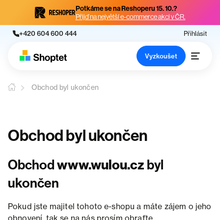
Potkáme se na Reshoperu 15. 10.?
Přijď na největší e-commerce akci v ČR.
+420 604 600 444
Přihlásit
Vyzkoušet
Obchod byl ukončen
Obchod byl ukončen
Obchod
www.wulou.cz
byl
ukončen
Pokud jste majitel tohoto e-shopu a máte zájem o jeho
obnovení, tak se na nás prosím obraťte.