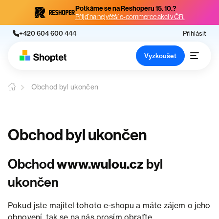
Potkáme se na Reshoperu 15. 10.?
Přijď na největší e-commerce akci v ČR.
+420 604 600 444
Přihlásit
Vyzkoušet
Obchod byl ukončen
Obchod byl ukončen
Obchod
www.wulou.cz
byl
ukončen
Pokud jste majitel tohoto e-shopu a máte zájem o jeho
obnovení, tak se na nás prosím obraťte.