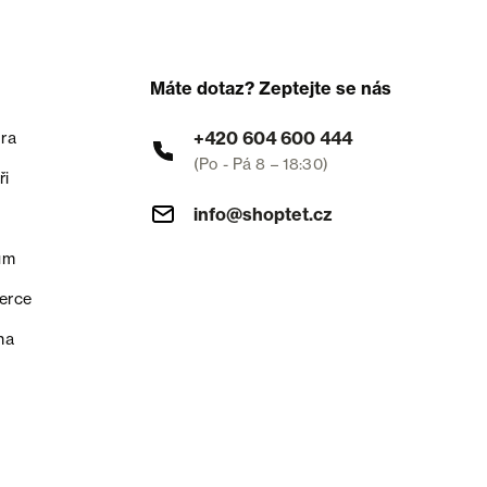
Máte dotaz? Zeptejte se nás
+420 604 600 444
ra
(Po - Pá 8 – 18:30)
ři
info@shoptet.cz
um
erce
na