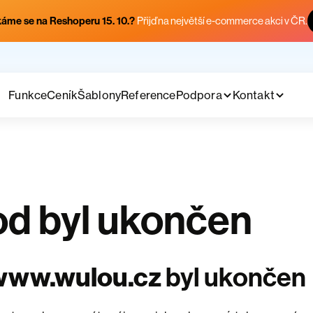
áme se na Reshoperu 15. 10.?
Přijď na největší e-commerce akci v ČR.
Funkce
Ceník
Šablony
Reference
Podpora
Kontakt
d byl ukončen
www.wulou.cz
byl ukončen