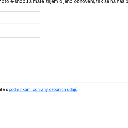
ohoto e-shopu a máte zájem o jeho obnovení, tak se na nás 
íte s
podmínkami ochrany osobních údajů
.