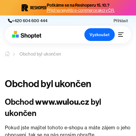
Potkáme se na Reshoperu 15. 10.?
Přijď na největší e-commerce akci v ČR.
+420 604 600 444
Přihlásit
Vyzkoušet
Obchod byl ukončen
Obchod byl ukončen
Obchod
www.wulou.cz
byl
ukončen
Pokud jste majitel tohoto e-shopu a máte zájem o jeho
obnovení, tak se na nás prosím obraťte.