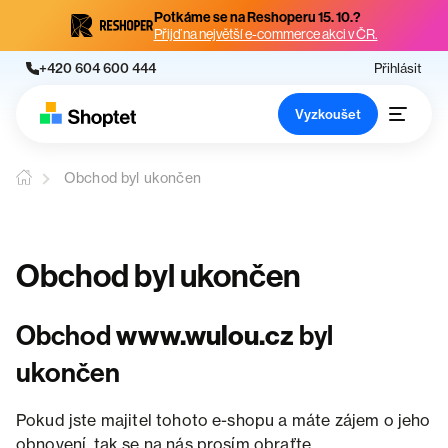
Potkáme se na Reshoperu 15. 10.?
Přijď na největší e-commerce akci v ČR.
+420 604 600 444
Přihlásit
Vyzkoušet
Obchod byl ukončen
Obchod byl ukončen
Obchod
www.wulou.cz
byl
ukončen
Pokud jste majitel tohoto e-shopu a máte zájem o jeho
obnovení, tak se na nás prosím obraťte.