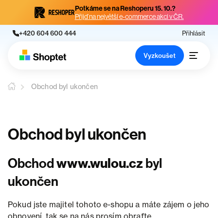
Potkáme se na Reshoperu 15. 10.?
Přijď na největší e-commerce akci v ČR.
+420 604 600 444
Přihlásit
Vyzkoušet
Obchod byl ukončen
Obchod byl ukončen
Obchod
www.wulou.cz
byl
ukončen
Pokud jste majitel tohoto e-shopu a máte zájem o jeho
obnovení, tak se na nás prosím obraťte.