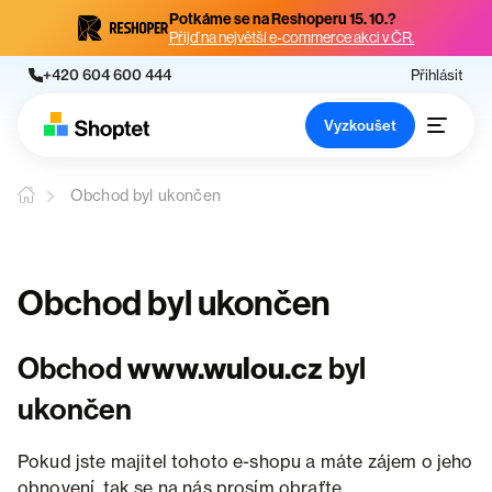
Potkáme se na Reshoperu 15. 10.?
Přijď na největší e-commerce akci v ČR.
+420 604 600 444
Přihlásit
Vyzkoušet
Obchod byl ukončen
Obchod byl ukončen
Obchod
www.wulou.cz
byl
ukončen
Pokud jste majitel tohoto e-shopu a máte zájem o jeho
obnovení, tak se na nás prosím obraťte.