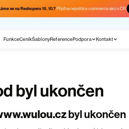
áme se na Reshoperu 15. 10.?
Přijď na největší e-commerce akci v ČR.
Funkce
Ceník
Šablony
Reference
Podpora
Kontakt
d byl ukončen
www.wulou.cz
byl ukončen