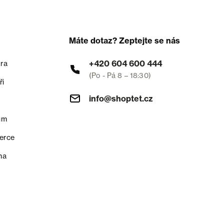
Máte dotaz? Zeptejte se nás
+420 604 600 444
ra
(Po - Pá 8 – 18:30)
ři
info@shoptet.cz
um
erce
na