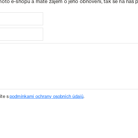
ohoto e-shopu a máte zájem o jeho obnovení, tak se na nás 
íte s
podmínkami ochrany osobních údajů
.